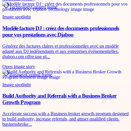
Technology
Curated frame
Image spotlight
Modèle facture DJ : créez des documents professionnels
pour vos prestations avec Djaboo
Générez des factures claires et professionnelles avec un modèle
adapté aux DJ indépendants et aux entreprises événementielles.
djaboo.com offre une pl...
Open image story
Business
Curated frame
Image spotlight
Build Authority and Referrals with a Business Broker
Growth Program
Accelerate success with a Business broker growth program designed
to build authority, increase referrals, and attract qualified clients.
businessbroke...