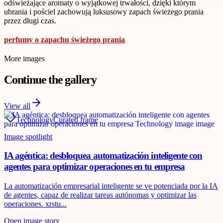
odświeżające aromaty o wyjątkowej trwałości, dzięki którym
ubrania i pościel zachowują luksusowy zapach świeżego prania
przez długi czas.
perfumy o zapachu świeżego prania
More images
Continue the gallery
View all
Technology
Curated frame
Image spotlight
IA agéntica: desbloquea automatización inteligente con
agentes para optimizar operaciones en tu empresa
La automatización empresarial inteligente se ve potenciada por la IA
de agentes, capaz de realizar tareas autónomas y optimizar las
operaciones. xrstu...
Open image story