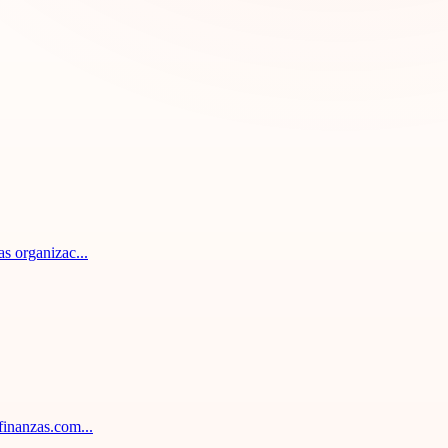
s organizac...
finanzas.com...