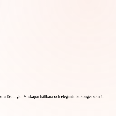
bara lösningar. Vi skapar hållbara och eleganta balkonger som är