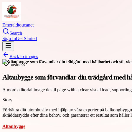
Emeraldtoucanet
Search
Sign In
Get Started
Back to images
business
Altanbygge som förvandlar din trädgård med hål
A more editorial image detail page with a clear visual lead, supporting
Story
Förbättra ditt utomhusliv med hjälp av våra experter på balkongbyggna
skräddarsydda efter dina behov, och garanterar ett resultat som håller
Altanbygge