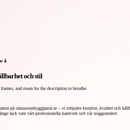
lbarhet och stil
 frames, and room for the description to breathe.
tion på olaussonsbyggtjanst.se – vi erbjuder komfort, kvalitet och håll
 länge tack vare vårt professionella hantverk och vår noggrannhet.