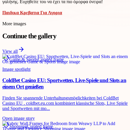
γαλήνης. Ευχηθείτε του να έχει τα πιο όμορφα όνειρα!
Παιδικα Κρεβατια Για Αγορια
More images
Continue the gallery
View all
Game & Sports
Curated frame
Image spotlight
ColdBet Casino EU: Sportwetten, Live-Spiele und Slots an
einem Ort genießen
Finden Sie spannende Unterhaltungsmöglichkeiten bei ColdBet
Casino EU . coldbet.eu.com kombiniert klassische Slots, Live Spiele
und Sportwetten mit mo...
Open image story
Shopping
Curated frame